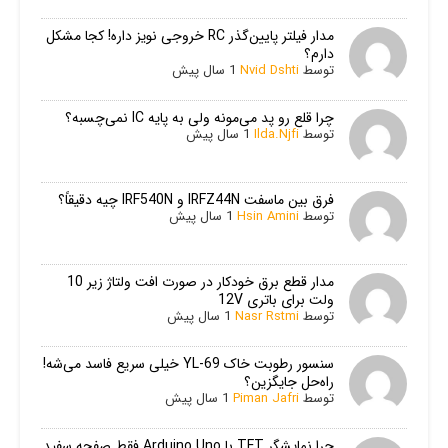
مدار فیلتر پایین‌گذر RC خروجی نویز داره! کجا مشکل
دارم؟
توسط
Nvid Dshti
1 سال پیش
چرا قلع رو پد می‌مونه ولی به پایه IC نمی‌چسبه؟
توسط
Ilda.Njfi
1 سال پیش
فرق بین ماسفت IRFZ44N و IRF540N چیه دقیقاً؟
توسط
Hsin Amini
1 سال پیش
مدار قطع برق خودکار در صورت افت ولتاژ زیر 10
ولت برای باتری 12V
توسط
Nasr Rstmi
1 سال پیش
سنسور رطوبت خاک YL-69 خیلی سریع فاسد می‌شه!
راه‌حل جایگزین؟
توسط
Piman Jafri
1 سال پیش
چرا نمایشگر TFT با Arduino Uno فقط صفحه سفید