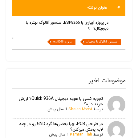
#
عنوان نوشته
در پروژه آبیاری با ESP8266، سنسور آنالوگ بهتره یا
دیجیتال؟
سنسور آنالوگ یا دیجیتال
پروژه esp8266
موضوعات اخیر
تجربه کسی با هویه دیجیتال Quick 936A؟ ارزش
خرید داره؟
توسط
Shaian Mvsvi
1 سال پیش
در طراحی PCB، چرا بعضی‌ها گره GND رو در چند
لایه پخش می‌کنن؟
توسط
Kamran Flah
1 سال پیش