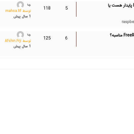
کسی با برد PICO-W کار کرده؟ برای پروژه IoT پایدار هست یا
118
5
توسط mahsa.ltf
1 سال پیش
raspbe
125
6
توسط Afshin.Frji
1 سال پیش