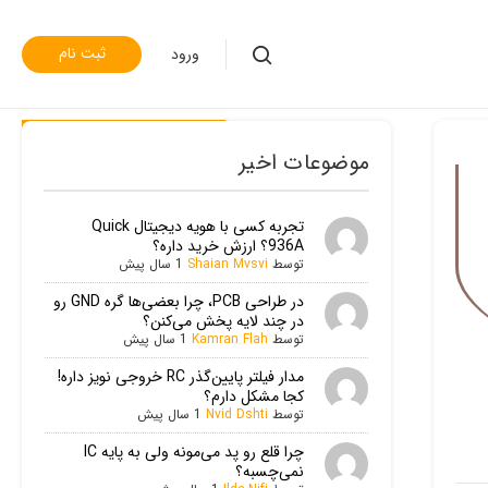
ثبت نام
ورود
دستیار هوش مصنوعی
موضوعات اخیر
تجربه کسی با هویه دیجیتال Quick
936A؟ ارزش خرید داره؟
توسط
Shaian Mvsvi
1 سال پیش
در طراحی PCB، چرا بعضی‌ها گره GND رو
در چند لایه پخش می‌کنن؟
توسط
Kamran Flah
1 سال پیش
مدار فیلتر پایین‌گذر RC خروجی نویز داره!
کجا مشکل دارم؟
توسط
Nvid Dshti
1 سال پیش
چرا قلع رو پد می‌مونه ولی به پایه IC
نمی‌چسبه؟