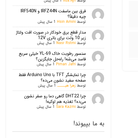
توسط
Ilda.Njfi
1 سال پیش
فرق بین ماسفت IRFZ44N و IRF540N
چیه دقیقاً؟
توسط
Hsin Amini
1 سال پیش
مدار قطع برق خودکار در صورت افت ولتاژ
زیر 10 ولت برای باتری 12V
توسط
Nasr Rstmi
1 سال پیش
سنسور رطوبت خاک YL-69 خیلی سریع
فاسد می‌شه! راه‌حل جایگزین؟
توسط
Piman Jafri
1 سال پیش
چرا نمایشگر TFT با Arduino Uno فقط
صفحه سفید نشون می‌ده؟
توسط
زهرا هیـــــ
1 سال پیش
چرا DHT22 گاهی دما رو صفر نشون
می‌ده؟ تغذیه هم اوکیه!
توسط
Sara Kazmi
1 سال پیش
به ما بپیوند!