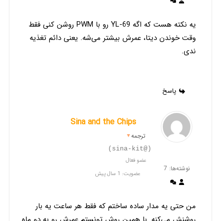
یه نکته هست که اگه YL-69 رو با PWM روشن کنی فقط
وقت خوندن دیتا، عمرش بیشتر می‌شه. یعنی دائم تغذیه
ندی.
پاسخ
Sina and the Chips
ترجمه
▼
(@sina-kit)
عضو فعال
نوشته‌ها: 7
عضویت: 1 سال پیش
من حتی یه مدار ساده ساختم که فقط هر ساعت یه بار
روشنش می‌کنه. با همین روش تونستم عمرش رو به دو ماه