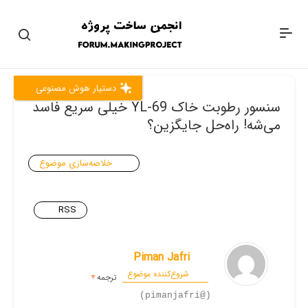
دستیار هوش مصنوعی
سنسور رطوبت خاک YL-69 خیلی سریع فاسد
می‌شه! راه‌حل جایگزین؟
خلاصه‌سازی موضوع
RSS
Piman Jafri
شروع‌کننده موضوع
ترجمه
▼
(@pimanjafri)