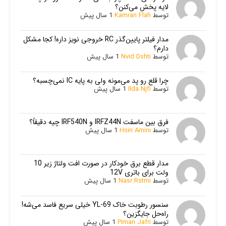
لایه پخش می‌کنن؟
توسط
Kamran Flah
1 سال پیش
مدار فیلتر پایین‌گذر RC خروجی نویز داره! کجا مشکل
دارم؟
توسط
Nvid Dshti
1 سال پیش
چرا قلع رو پد می‌مونه ولی به پایه IC نمی‌چسبه؟
توسط
Ilda.Njfi
1 سال پیش
فرق بین ماسفت IRFZ44N و IRF540N چیه دقیقاً؟
توسط
Hsin Amini
1 سال پیش
مدار قطع برق خودکار در صورت افت ولتاژ زیر 10
ولت برای باتری 12V
توسط
Nasr Rstmi
1 سال پیش
سنسور رطوبت خاک YL-69 خیلی سریع فاسد می‌شه!
راه‌حل جایگزین؟
توسط
Piman Jafri
1 سال پیش