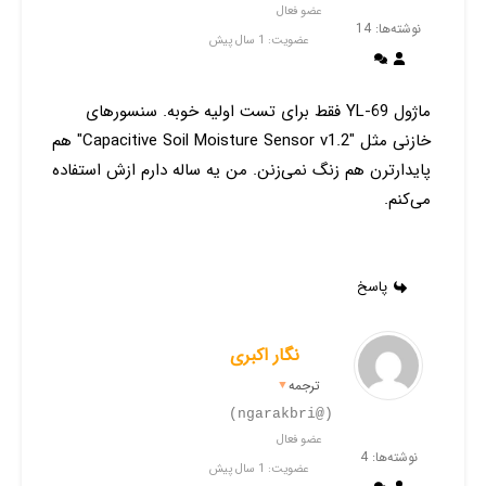
عضو فعال
نوشته‌ها: 14
عضویت: 1 سال پیش
ماژول YL-69 فقط برای تست اولیه خوبه. سنسورهای
خازنی مثل "Capacitive Soil Moisture Sensor v1.2" هم
پایدارترن هم زنگ نمی‌زنن. من یه ساله دارم ازش استفاده
می‌کنم.
پاسخ
نگار اکبری
ترجمه
▼
(@ngarakbri)
عضو فعال
نوشته‌ها: 4
عضویت: 1 سال پیش