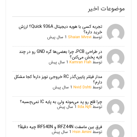
موضوعات اخیر
تجربه کسی با هویه دیجیتال Quick 936A؟ ارزش
خرید داره؟
توسط
Shaian Mvsvi
1 سال پیش
در طراحی PCB، چرا بعضی‌ها گره GND رو در چند
لایه پخش می‌کنن؟
توسط
Kamran Flah
1 سال پیش
مدار فیلتر پایین‌گذر RC خروجی نویز داره! کجا مشکل
دارم؟
توسط
Nvid Dshti
1 سال پیش
چرا قلع رو پد می‌مونه ولی به پایه IC نمی‌چسبه؟
توسط
Ilda.Njfi
1 سال پیش
فرق بین ماسفت IRFZ44N و IRF540N چیه دقیقاً؟
توسط
Hsin Amini
1 سال پیش